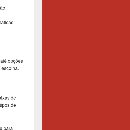
são
áticas,
 até opções
 escolha.
aixas de
tipos de
de para