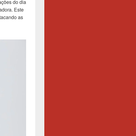
ações do dia
adora. Este
stacando as