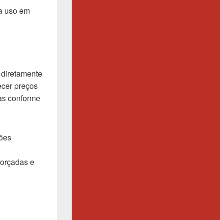
ra uso em
 diretamente
ecer preços
as conforme
ções
forçadas e