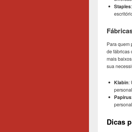
Staples
escritór
Fábricas
Para quem p
de fábricas
mais baixos
sua necessi
Klabin
:
personal
Papirus
personal
Dicas p