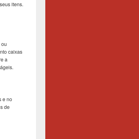
seus itens.
 ou
nto caixas
re a
rágeis.
s e no
os de