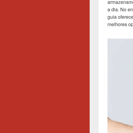
armazenamen
a dia. No en
guia oferec
melhores op