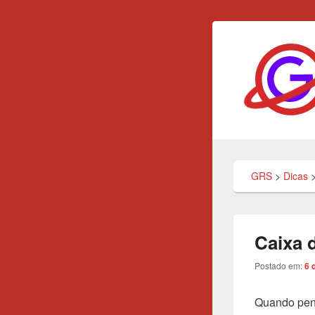
GRS
Tecnologia, Eduac
GRS
>
Dicas
Caixa 
Postado em:
6 
Quando pens