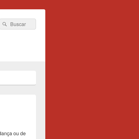
Search
Pesquisar
for:
dança ou de