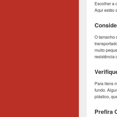
Escolher a c
Aqui estão 
Conside
O tamanho 
transportad
muito peque
resistência 
Verifiq
Para itens m
fundo. Algu
plástico, qu
Prefira