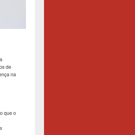
as
tos de
rença na
 o que o
e