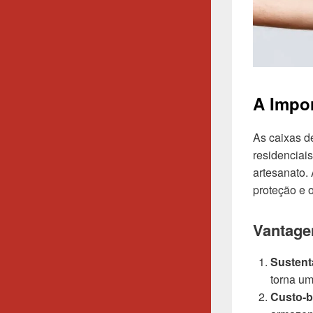
A Impor
As caixas d
residenciai
artesanato.
proteção e 
Vantage
Sustent
torna um
Custo-b