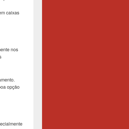
uem caixas
mente nos
s
amento.
 boa opção
pecialmente