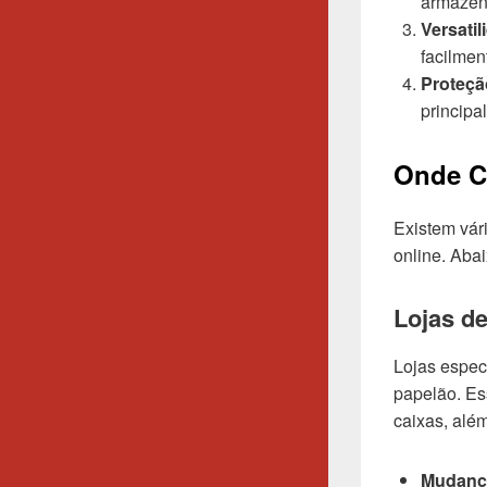
armazen
Versatil
facilmen
Proteçã
princip
Onde C
Existem vár
online. Aba
Lojas d
Lojas espec
papelão. Es
caixas, além
Mudanç