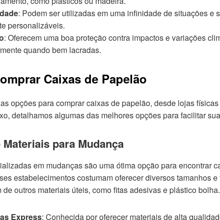
amento, como plásticos ou madeira.
idade
: Podem ser utilizadas em uma infinidade de situações e 
te personalizáveis.
o
: Oferecem uma boa proteção contra impactos e variações clim
almente quando bem lacradas.
omprar Caixas de Papelão
ias opções para comprar caixas de papelão, desde lojas físicas
ixo, detalhamos algumas das melhores opções para facilitar sua
e Materiais para Mudança
ializadas em mudanças são uma ótima opção para encontrar c
ses estabelecimentos costumam oferecer diversos tamanhos e 
 de outros materiais úteis, como fitas adesivas e plástico bolha.
as Express
: Conhecida por oferecer materiais de alta qualida