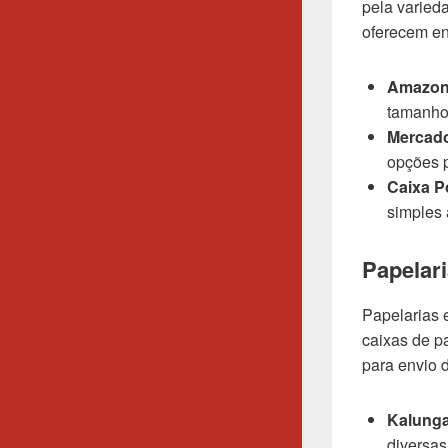
pela varied
oferecem ent
Amazo
tamanhos
Mercado
opções p
Caixa P
simples 
Papelari
Papelarias 
caixas de p
para envio 
Kalung
diversas