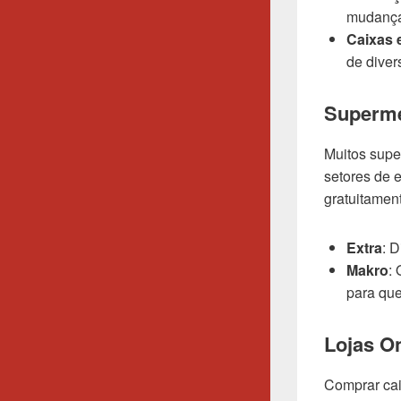
mudança
Caixas 
de diver
Superme
Muitos supe
setores de 
gratuitamen
Extra
: 
Makro
:
para qu
Lojas On
Comprar cai