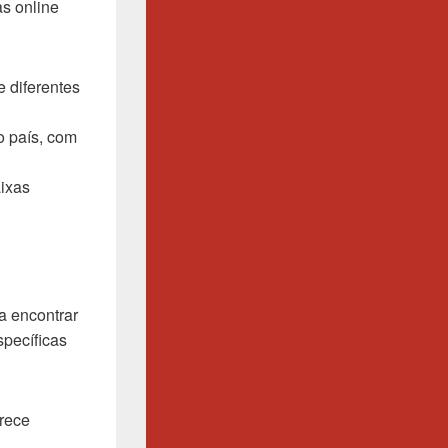
as online
 diferentes
o país, com
aixas
a encontrar
specíficas
erece