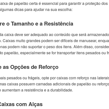
aixa de papelão certa é essencial para garantir a proteção dos 
algumas dicas para ajudar na sua escolha:
re o Tamanho e a Resistência
da caixa deve ser adequado ao conteúdo que será armazenado
o. Caixas muito grandes podem ser difíceis de manusear, enqua
nas podem não suportar o peso dos itens. Além disso, conside
do papelão, especialmente se for transportar itens pesados ou f
ue as Opções de Reforço
ais pesados ou frágeis, opte por caixas com reforço nas laterai
mas caixas possuem camadas adicionais de papelão ou reforç
e aumentam a resistência e a durabilidade.
 Caixas com Alças