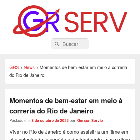
GRS
Search
Tecnologia, Eduacação, Dicas e Variedades
Pesquisar
for:
GRS
>
News
>
Momentos de bem-estar em meio à correria
do Rio de Janeiro
Momentos de bem-estar em meio à
correria do Rio de Janeiro
Postado em:
8 de outubro de 2025
por:
Gerson Servio
Viver no Rio de Janeiro é como assistir a um filme em
alta velocidade: o cenário é deslumbrante, mas o ritmo