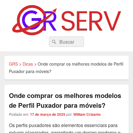
GRS
Search
Tecnologia, Eduacação, Dicas e Variedades
Pesquisar
for:
GRS
>
Dicas
>
Onde comprar os melhores modelos de Perfil
Puxador para móveis?
Onde comprar os melhores modelos
de Perfil Puxador para móveis?
Postado em:
17 de março de 2025
por:
William Crizanto
Os perfis puxadores são elementos essenciais para
móveis planejados, garantindo um design moderno e