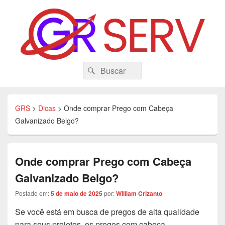
GRS
Search
Tecnologia, Eduacação, Dicas e Variedades
Pesquisar
for:
GRS
>
Dicas
>
Onde comprar Prego com Cabeça
Galvanizado Belgo?
Onde comprar Prego com Cabeça
Galvanizado Belgo?
Postado em:
5 de maio de 2025
por:
William Crizanto
Se você está em busca de pregos de alta qualidade
para seus projetos, os pregos com cabeça