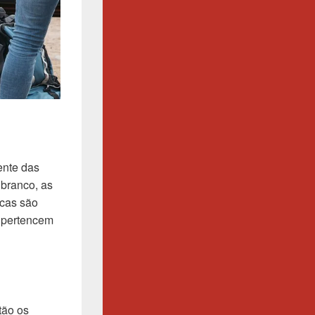
rente das
 branco, as
acas são
e pertencem
tão os