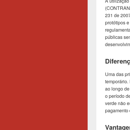
A utilizaçã
(CONTRAN). 
231 de 2007
protótipos 
regulamenta
públicas sem
desenvolvim
Diferenç
Uma das pri
temporário.
ao longo de 
o período d
verde não e
pagamento d
Vantage