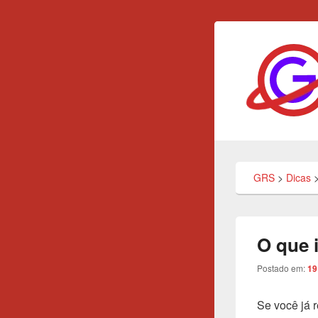
GRS
Tecnologia, Eduac
GRS
>
Dicas
O que 
Postado em:
19
Se você já 