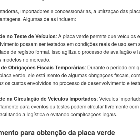
tadoras, importadores e concessionárias, a utilização das plac
 vantagens. Algumas delas incluem:
ade no Teste de Veículos
: A placa verde permite que veículos 
lvimento possam ser testados em condições reais de uso sem 
ade de registro formal. Isso agiliza o processo de avaliação e
s modelos no mercado.
 de Obrigações Fiscais Temporárias
: Durante o período em q
a placa verde, ele está isento de algumas obrigações fiscais, co
uz os custos envolvidos no processo de desenvolvimento e tes
.
ade na Circulação de Veículos Importados
: Veículos importad
iamente para eventos ou testes podem circular livremente com
facilitando a logística e evitando complicações legais.
mento para obtenção da placa verde