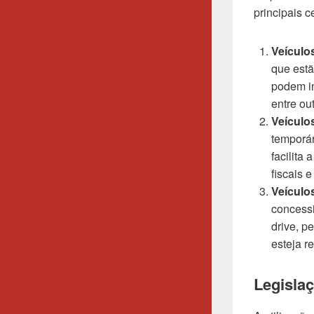
principais 
Veículo
que estã
podem i
entre out
Veículo
temporár
facilita
fiscais 
Veículo
concessi
drive, p
esteja r
Legisla