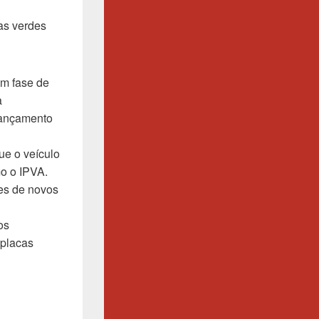
as verdes
em fase de
a
 lançamento
ue o veículo
mo o IPVA.
tes de novos
os
 placas