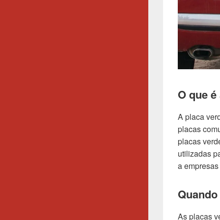
O que é 
A placa verd
placas comu
placas verd
utilizadas p
a empresas 
Quando a
As placas v