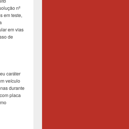
ito
solução nº
s em teste,
a
ular em vias
esso de
eu caráter
um veículo
enas durante
 com placa
omo