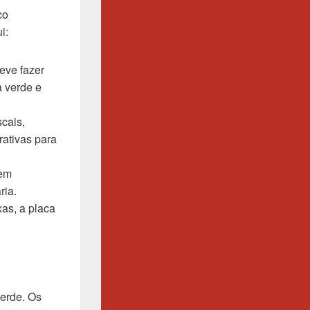
co
i:
eve fazer
 verde e
cais,
rativas para
 em
ria.
as, a placa
erde. Os