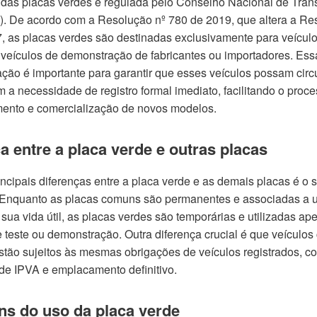
o das placas verdes é regulada pelo Conselho Nacional de Trâns
De acordo com a Resolução nº 780 de 2019, que altera a Re
, as placas verdes são destinadas exclusivamente para veículo
e veículos de demonstração de fabricantes ou importadores. Ess
ção é importante para garantir que esses veículos possam circ
 a necessidade de registro formal imediato, facilitando o proc
ento e comercialização de novos modelos.
a entre a placa verde e outras placas
ncipais diferenças entre a placa verde e as demais placas é o s
 Enquanto as placas comuns são permanentes e associadas a 
sua vida útil, as placas verdes são temporárias e utilizadas ap
e teste ou demonstração. Outra diferença crucial é que veículos
stão sujeitos às mesmas obrigações de veículos registrados, c
e IPVA e emplacamento definitivo.
ns do uso da placa verde