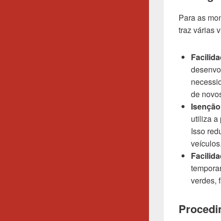
Para as mon
traz várias
Facilid
desenvo
necessid
de novo
Isenção
utiliza 
Isso red
veículos
Facilid
temporar
verdes, 
Procedi