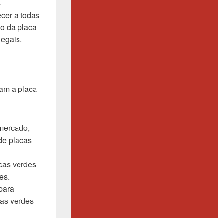
s
cer a todas
do da placa
legais.
zam a placa
 mercado,
 de placas
acas verdes
es.
 para
cas verdes