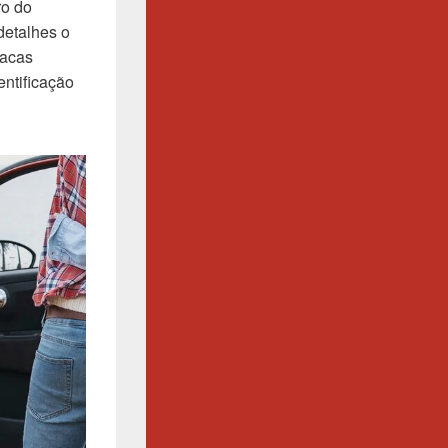
ro do
detalhes o
lacas
ntificação