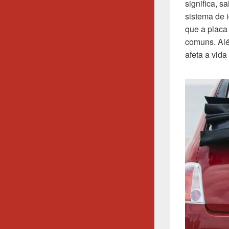
significa, s
sistema de i
que a placa
comuns. Alé
afeta a vid