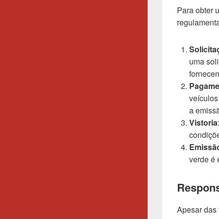
Para obter 
regulamenta
Solicit
uma soli
fornecen
Pagame
veículos
a emissã
Vistoria
condiçõe
Emissão
verde é 
Respons
Apesar das 