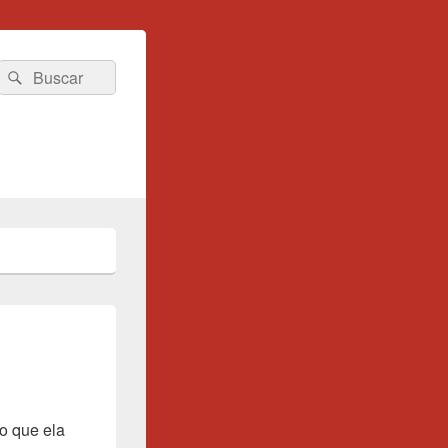
Search
Pesquisar
for:
o que ela