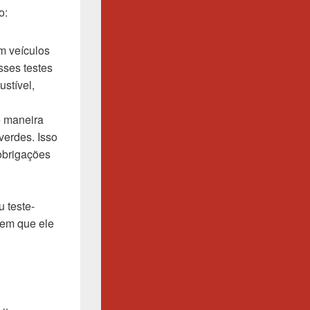
o:
m veículos
sses testes
stível,
e maneira
verdes. Isso
 obrigações
 teste-
sem que ele