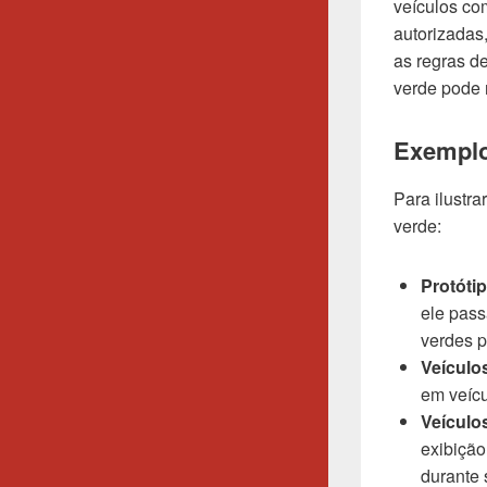
veículos com
autorizadas
as regras de
verde pode 
Exemplos
Para ilustr
verde:
Protóti
ele pass
verdes p
Veículo
em veícu
Veículo
exibição
durante 