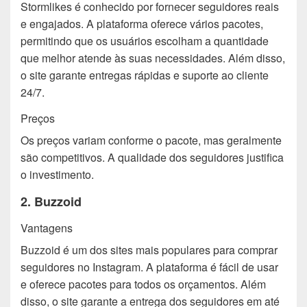
Stormlikes é conhecido por fornecer seguidores reais
e engajados. A plataforma oferece vários pacotes,
permitindo que os usuários escolham a quantidade
que melhor atende às suas necessidades. Além disso,
o site garante entregas rápidas e suporte ao cliente
24/7.
Preços
Os preços variam conforme o pacote, mas geralmente
são competitivos. A qualidade dos seguidores justifica
o investimento.
2. Buzzoid
Vantagens
Buzzoid é um dos sites mais populares para comprar
seguidores no Instagram. A plataforma é fácil de usar
e oferece pacotes para todos os orçamentos. Além
disso, o site garante a entrega dos seguidores em até