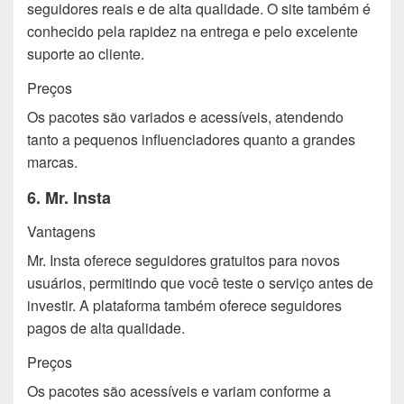
seguidores reais e de alta qualidade. O site também é
conhecido pela rapidez na entrega e pelo excelente
suporte ao cliente.
Preços
Os pacotes são variados e acessíveis, atendendo
tanto a pequenos influenciadores quanto a grandes
marcas.
6. Mr. Insta
Vantagens
Mr. Insta oferece seguidores gratuitos para novos
usuários, permitindo que você teste o serviço antes de
investir. A plataforma também oferece seguidores
pagos de alta qualidade.
Preços
Os pacotes são acessíveis e variam conforme a