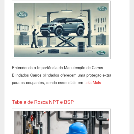
Entendendo a Importância da Manutenção de Carros
Blindados Carros blindados oferecem uma proteção extra
para os ocupantes, sendo essenciais em
Leia Mais
Tabela de Rosca NPT e BSP