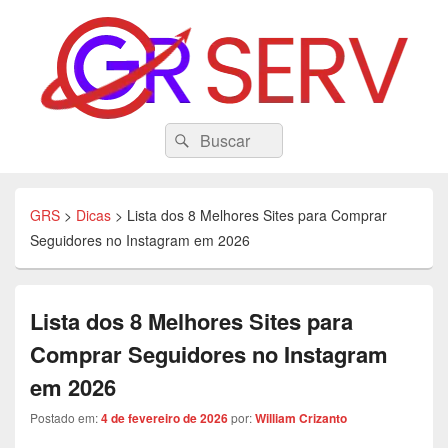
GRS
Search
Tecnologia, Eduacação, Dicas e Variedades
Pesquisar
for:
GRS
>
Dicas
>
Lista dos 8 Melhores Sites para Comprar
Seguidores no Instagram em 2026
Lista dos 8 Melhores Sites para
Comprar Seguidores no Instagram
em 2026
Postado em:
4 de fevereiro de 2026
por:
William Crizanto