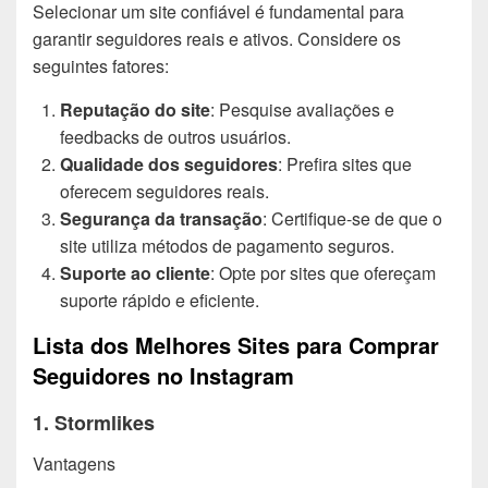
Selecionar um site confiável é fundamental para
garantir seguidores reais e ativos. Considere os
seguintes fatores:
Reputação do site
: Pesquise avaliações e
feedbacks de outros usuários.
Qualidade dos seguidores
: Prefira sites que
oferecem seguidores reais.
Segurança da transação
: Certifique-se de que o
site utiliza métodos de pagamento seguros.
Suporte ao cliente
: Opte por sites que ofereçam
suporte rápido e eficiente.
Lista dos Melhores Sites para Comprar
Seguidores no Instagram
1. Stormlikes
Vantagens